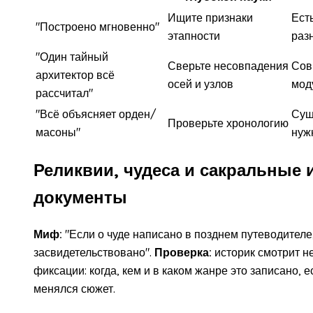
Ищите признаки
Ест
"Построено мгновенно"
этапности
раз
"Один тайный
Сверьте несовпадения
Сов
архитектор всё
осей и узлов
мод
рассчитал"
"Всё объясняет орден/
Сущ
Проверьте хронологию
масоны"
нуж
Реликвии, чудеса и сакральные 
документы
Миф:
"Если о чуде написано в позднем путеводителе,
засвидетельствовано".
Проверка:
историк смотрит не
фиксации: когда, кем и в каком жанре это записано, 
менялся сюжет.