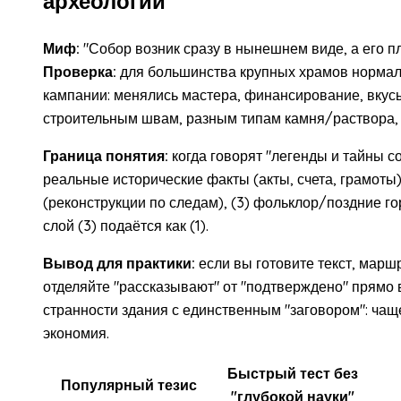
археологии
Миф:
"Собор возник сразу в нынешнем виде, а его пл
Проверка:
для большинства крупных храмов нормал
кампании: менялись мастера, финансирование, вкусы
строительным швам, разным типам камня/раствора, 
Граница понятия:
когда говорят "легенды и тайны с
реальные исторические факты (акты, счета, грамоты
(реконструкции по следам), (3) фольклор/поздние го
слой (3) подаётся как (1).
Вывод для практики:
если вы готовите текст, маршр
отделяйте "рассказывают" от "подтверждено" прямо
странности здания с единственным "заговором": чаще
экономия.
Быстрый тест без
Популярный тезис
"глубокой науки"