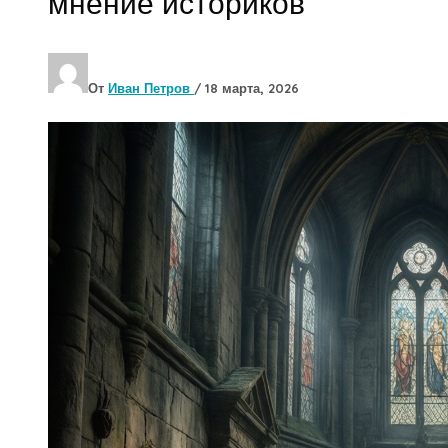
мнение историков
От
Иван Петров
/
18 марта, 2026