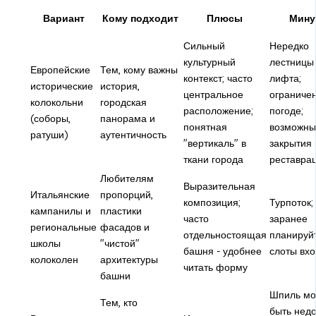
Вариант
Кому подходит
Плюсы
Мину
Сильный
Нередко
культурный
лестницы
Европейские
Тем, кому важны
контекст; часто
лифта;
исторические
история,
центральное
ограниче
колокольни
городская
расположение;
погоде;
(соборы,
панорама и
понятная
возможны
ратуши)
аутентичность
"вертикаль" в
закрытия 
ткани города
реставра
Любителям
Выразительная
Итальянские
пропорций,
композиция;
Турпоток;
кампанилы и
пластики
часто
заранее
региональные
фасадов и
отдельностоящая
планируй
школы
"чистой"
башня - удобнее
слоты вхо
колоколен
архитектуры
читать форму
башни
Шпиль мо
Тем, кто
быть нед