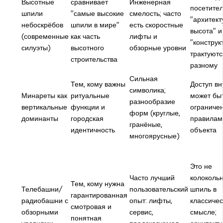
Высотные
сравнивает
Инженерная
посетител
шпили
"самые высокие
смелость; часто
"архитект
небоскрёбов
шпили в мире"
есть скоростные
высота" и
(современные
как часть
лифты и
"конструк
силуэты)
высотного
обзорные уровни
трактуютс
строительства
разному
Сильная
Тем, кому важны
Доступ вн
символика;
Минареты как
ритуальные
может бы
разнообразие
вертикальные
функции и
ограниче
форм (круглые,
доминанты
городская
правилам
гранёные,
идентичность
объекта
многоярусные)
Это не
Часто лучший
колокольн
Тем, кому нужна
Телебашни/
пользовательский
шпиль в
гарантированная
радиобашни с
опыт: лифты,
классиче
смотровая и
обзорными
сервис,
смысле;
понятная