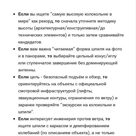
Если
вы ищете "самую высокую колокольню в
мире" как рекорд,
то
сначала уточните методику
высоты (архитектурная/конструктивная/до
технических элементов) и только затем сравнивайте
кандидатов.
Если
вам важна "читаемая" форма шпиля на фото
и в панораме,
то
выбирайте цельный конус/иглу
или ступенчатое завершение без доминирующей
антенны.
Если
цель - безопасный подъём и обзор,
то
ориентируйтесь на объекты с официальной
смотровой инфраструктурой (лифты,
эвакуационные контуры, ограничения по ветру) и
заранее проверяйте "экскурсии на колокольни и
шпили".
Если
интересует инженерия против ветра,
то
ищите шпили с каркасом и демпфированием
колебаний (по описаниям объекта), а не только