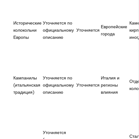
Исторические
Уточняется по
Кам
Европейские
колокольни
официальному
Уточняется
кирп
города
Европы
описанию
иног
Кампанилы
Уточняется по
Италия и
Отд
(итальянская
официальному
Уточняется
регионы
коло
традиция)
описанию
влияния
Уточняется
Ста