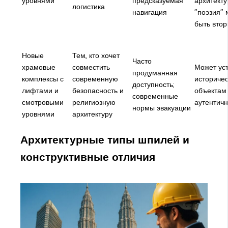
уровнями
предсказуемая
архитект
логистика
навигация
"поэзия" 
быть втор
Новые
Тем, кто хочет
Часто
храмовые
совместить
Может уст
продуманная
комплексы с
современную
историче
доступность;
лифтами и
безопасность и
объектам
современные
смотровыми
религиозную
аутентичн
нормы эвакуации
уровнями
архитектуру
Архитектурные типы шпилей и
конструктивные отличия