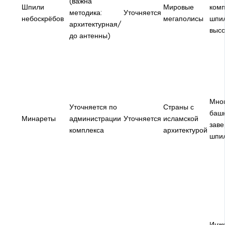
(важна
Шпили
Мировые
комп
методика:
Уточняется
небоскрёбов
мегаполисы
шпил
архитектурная/
высо
до антенны)
Мно
Уточняется по
Страны с
башн
Минареты
администрации
Уточняется
исламской
зав
комплекса
архитектурой
шпи
Инж