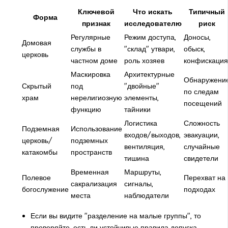
Ключевой
Что искать
Типичный
Форма
признак
исследователю
риск
Регулярные
Режим доступа,
Доносы,
Домовая
службы в
"склад" утвари,
обыск,
церковь
частном доме
роль хозяев
конфискация
Маскировка
Архитектурные
Обнаружени
Скрытый
под
"двойные"
по следам
храм
нерелигиозную
элементы,
посещений
функцию
тайники
Логистика
Сложность
Подземная
Использование
входов/выходов,
эвакуации,
церковь/
подземных
вентиляция,
случайные
катакомбы
пространств
тишина
свидетели
Временная
Маршруты,
Полевое
Перехват на
сакрализация
сигналы,
богослужение
подходах
места
наблюдатели
Если вы видите "разделение на малые группы", то
проверяйте, есть ли устойчивые правила допуска.