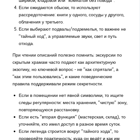
ширмой, кладовой или "комнатой без повода".
Если ожидаются обыски, то используют
рассредоточение: книги у одного, сосуды у другого,
облачения у третьего.
Если выбирают подвалы/подземелья, то важнее не
"тайный ход", а управляемые звуки, свет и путь
отхода.
При чтении описаний полезно помнить: экскурсии по
скрытым храмам часто подают как архитектурную
экзотику, но ключевой вопрос - не "как спрятали", а
"как этим пользовались", и какие поведенческие
правила поддерживали режим секретности.
Если в помещении нет явной символики, то ищите
следы регулярности: места хранения, "чистую" зону,
повторяющуюся расстановку.
Если есть "вторая функция" (мастерская, склад), то
уточняйте, кто имел доступ в разное время суток.
Если легенда строится вокруг "тайного хода", то
проверяйте практичность: куда он ведёт и как им