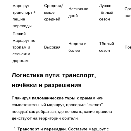
маршрут:
Средняя/
Лучше
Несколько
Ср
транспорт +
выше
тёплый
дней
по
пешие
средней
сезон
переходы
Пеший
маршрут по
Неделя и
Тёплый
тропам и
Высокая
По
более
сезон
сельским
дорогам
Логистика пути: транспорт,
ночёвки и разрешения
Планируя
паломнические туры к храмам
или
самостоятельный маршрут, проверьте "скелет"
поездки: как добраться, где ночевать, какие правила
действуют на территории обители.
Транспорт и пересадки.
Составьте маршрут с