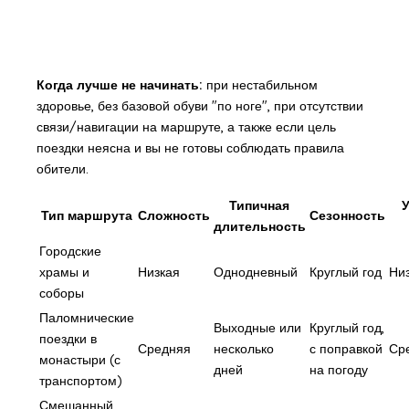
Когда лучше не начинать:
при нестабильном
здоровье, без базовой обуви "по ноге", при отсутствии
связи/навигации на маршруте, а также если цель
поездки неясна и вы не готовы соблюдать правила
обители.
Типичная
Тип маршрута
Сложность
Сезонность
длительность
Городские
храмы и
Низкая
Однодневный
Круглый год
Ни
соборы
Паломнические
Выходные или
Круглый год,
поездки в
Средняя
несколько
с поправкой
Ср
монастыри (с
дней
на погоду
транспортом)
Смешанный