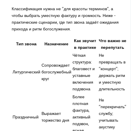
Классификация нужна не "для красоты терминов", а
чтобы выбрать уместную фактуру и громкость. Ниже -
практические сценарии, где тип звона задаёт ожидания
прихода и ритм богослужения.
Как звучит
Что важно не
Тип звона
Назначение
в практике
перепутать
Чёткая
Не
структура:
превращать в
Сопровождает
благовест и
"концерт";
Литургический
богослужебный
уставные
держать ритм
круг
включения
и уместную
подзвона
длительность
Более
Не
плотная
"перекричать"
фактура,
Выражает
службу;
Праздничный
активный
торжество дня
учитывать
подзвон,
акустику
ясная