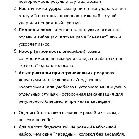
повторяемость результата у мастерской.
Язык и точка удара
: смещение точки удара меняет
атаку и "звонкость"; неверная точка даёт глухой
удар или неприятный призвук.
Подвес и рама
: жёсткость конструкции влияет на
отдачу и вибрацию; плохая рама "съедает" звук и
ускоряет износ.
Набор (стройность ансамбля)
: важна
совместимость по тембру и роли, а не абстрактная
"красота" одного колокола.
Альтернативы при ограниченных ресурсах
:
допустимы малые колокола/подзвонные
колокольчики для учебного и уставного минимума; в
отдельных случаях - осторожная механизация для
регулярного благовеста при нехватке людей.
Оценивайте колокол в связке с рамой и языком, а
не "сам по себе".
Для малого бюджета лучше ровный небольшой
набор, чем один "парадный" колокол без ансамбля.