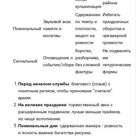
района
кульминация
Сдержаннее
Избегать
Звуковой знак
по темпу и
праздничных
Поминальный
памяти и
плотности,
оборотов и
молитвы
акцент на
чрезмерной
ровности
громкости
Коротко,
Не подменять
Оповещение о
разборчиво,
им
Сигнальный
событии/сборе
без сложной
литургические
фактуры
формы
Перед началом службы
: благовест (созыв) с
понятным ритмом, чтобы прихожане "считали"
время.
На великие праздники
: торжественный звон с
расширенным подзвоном; лучше меньше приёмов,
но чище исполнение.
Поминальные дни
: сдержанная манера - ровность
и ясность важнее богатства рисунка.