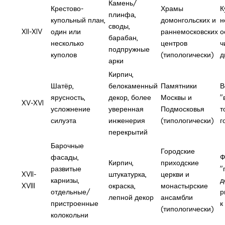
Камень/
Крестово-
Храмы
К
плинфа,
купольный план,
домонгольских и
н
своды,
XII-XIV
один или
раннемосковских
о
барабан,
несколько
центров
ч
подпружные
куполов
(типологически)
д
арки
Кирпич,
Шатёр,
белокаменный
Памятники
В
ярусность,
декор, более
Москвы и
"
XV-XVI
усложнение
уверенная
Подмосковья
т
силуэта
инженерия
(типологически)
г
перекрытий
Барочные
Городские
фасады,
Ф
Кирпич,
приходские
развитые
"
XVII-
штукатурка,
церкви и
карнизы,
д
XVIII
окраска,
монастырские
отдельные/
р
лепной декор
ансамбли
пристроенные
к
(типологически)
колокольни