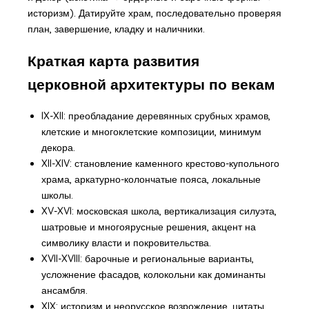
историзм). Датируйте храм, последовательно проверяя
план, завершение, кладку и наличники.
Краткая карта развития
церковной архитектуры по векам
IX-XII: преобладание деревянных срубных храмов,
клетские и многоклетские композиции, минимум
декора.
XII-XIV: становление каменного крестово-купольного
храма, аркатурно-колончатые пояса, локальные
школы.
XV-XVI: московская школа, вертикализация силуэта,
шатровые и многоярусные решения, акцент на
символику власти и покровительства.
XVII-XVIII: барочные и региональные варианты,
усложнение фасадов, колокольни как доминанты
ансамбля.
XIX: историзм и неорусское возрождение, цитаты