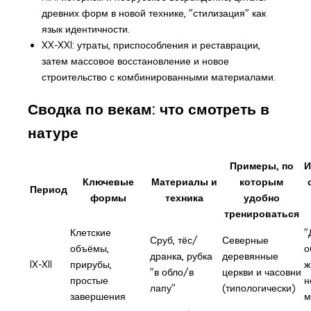
древних форм в новой технике, "стилизация" как
язык идентичности.
XX-XXI: утраты, приспособления и реставрации,
затем массовое восстановление и новое
строительство с комбинированными материалами.
Сводка по векам: что смотреть в
натуре
Примеры, по
И
Ключевые
Материалы и
которым
Период
формы
техника
удобно
тренироваться
Клетские
"
Сруб, тёс/
Северные
объёмы,
о
дранка, рубка
деревянные
IX-XII
прирубы,
ж
"в обло/в
церкви и часовни
простые
н
лапу"
(типологически)
завершения
м