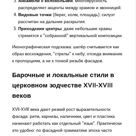
Ансамбли с колокольней
: многоярусность
распределяет акценты между храмом и звонницей.
Видовые точки
(берег, холм, площадь): силуэт
рассчитан на дальние раскрытия.
Приходские центры
: даже небольшие храмы
стремятся к "собранной" вертикальной композиции.
Иконографическая подсказка: шатёр считывается как
образ восхождения, "стрелы" к небу; отсюда внимание
к пропорциям, а не к тонкой резьбе фасадов.
Барочные и локальные стили в
церковном зодчестве XVII-XVIII
веков
XVII-XVIII века дают резкий рост выразительности
фасада: ритм, карнизы, наличники, цвет и пластика
начинают работать как отдельный "язык". Практически
это удобно: по фасадной грамматике эпоха часто