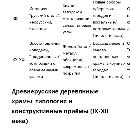
Новые соборы
Кирпич
Историзм:
губернских
С
заводской,
"русский стиль",
городов и
п
XIX
металлические
неорусский,
вокзальные/
ф
связи, типовые
эклектика
полковые храмы
д
узлы
(типологически)
Восстановления,
Воссозданные и
О
Железобетон/
новоделы,
заново
"
металл,
"традиционные"
построенные
у
XX-XXI
облицовка,
композиции с
храмы в крупных
с
современные
современными
городах
т
покрытия
узлами
(типологически)
т
Древнерусские деревянные
храмы: типология и
конструктивные приёмы (IX-XII
века)