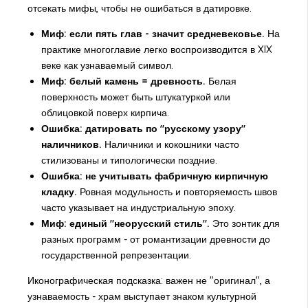
отсекать мифы, чтобы не ошибаться в датировке.
Миф: если пять глав - значит средневековье.
На
практике многоглавие легко воспроизводится в XIX
веке как узнаваемый символ.
Миф: белый камень = древность.
Белая
поверхность может быть штукатуркой или
облицовкой поверх кирпича.
Ошибка: датировать по "русскому узору"
наличников.
Наличники и кокошники часто
стилизованы и типологически поздние.
Ошибка: не учитывать фабричную кирпичную
кладку.
Ровная модульность и повторяемость швов
часто указывает на индустриальную эпоху.
Миф: единый "неорусский стиль".
Это зонтик для
разных программ - от романтизации древности до
государственной репрезентации.
Иконографическая подсказка: важен не "оригинал", а
узнаваемость - храм выступает знаком культурной