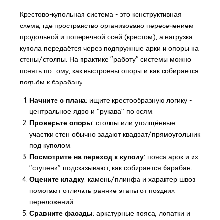
Крестово-купольная система - это конструктивная
схема, где пространство организовано пересечением
продольной и поперечной осей (крестом), а нагрузка
купола передаётся через подпружные арки и опоры на
стены/столпы. На практике "работу" системы можно
понять по тому, как выстроены опоры и как собирается
подъём к барабану.
Начните с плана
: ищите крестообразную логику -
центральное ядро и "рукава" по осям.
Проверьте опоры
: столпы или утолщённые
участки стен обычно задают квадрат/прямоугольник
под куполом.
Посмотрите на переход к куполу
: пояса арок и их
"ступени" подсказывают, как собирается барабан.
Оцените кладку
: камень/плинфа и характер швов
помогают отличать ранние этапы от поздних
переложений.
Сравните фасады
: аркатурные пояса, лопатки и