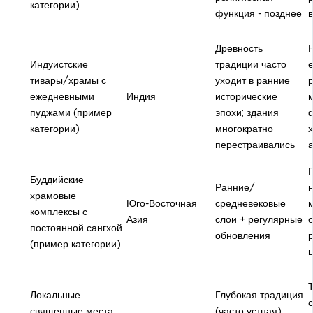
категории)
функция - позднее
в
Древность
Н
Индуистские
традиции часто
тивары/храмы с
уходит в ранние
р
ежедневными
Индия
исторические
м
пуджами (пример
эпохи; здания
категории)
многократно
перестраивались
Буддийские
Ранние/
храмовые
Юго-Восточная
средневековые
комплексы с
Азия
слои + регулярные
постоянной сангхой
обновления
(пример категории)
Т
Локальные
Глубокая традиция
с
священные места
(часто устная),