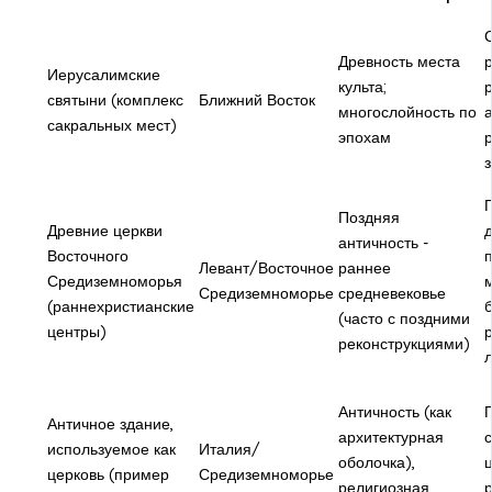
Древность места
р
Иерусалимские
культа;
святыни (комплекс
Ближний Восток
многослойность по
сакральных мест)
эпохам
Поздняя
Древние церкви
д
античность -
Восточного
Левант/Восточное
раннее
Средиземноморья
Средиземноморье
средневековье
(раннехристианские
(часто с поздними
центры)
реконструкциями)
л
Античность (как
Античное здание,
архитектурная
используемое как
Италия/
оболочка),
церковь (пример
Средиземноморье
религиозная
р