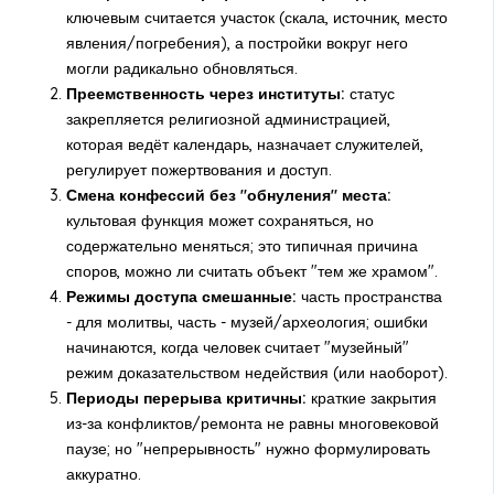
ключевым считается участок (скала, источник, место
явления/погребения), а постройки вокруг него
могли радикально обновляться.
Преемственность через институты:
статус
закрепляется религиозной администрацией,
которая ведёт календарь, назначает служителей,
регулирует пожертвования и доступ.
Смена конфессий без "обнуления" места:
культовая функция может сохраняться, но
содержательно меняться; это типичная причина
споров, можно ли считать объект "тем же храмом".
Режимы доступа смешанные:
часть пространства
- для молитвы, часть - музей/археология; ошибки
начинаются, когда человек считает "музейный"
режим доказательством недействия (или наоборот).
Периоды перерыва критичны:
краткие закрытия
из-за конфликтов/ремонта не равны многовековой
паузе; но "непрерывность" нужно формулировать
аккуратно.